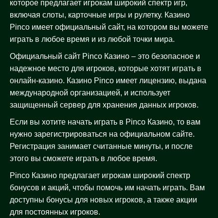
которое предлагает игрокам широкий спектр игр,
включая слоты, карточные игры и рулетку. Казино
Pinco имеет официальный сайт, на котором вы можете
играть в любое время и из любой точки мира.
Официальный сайт Pinco Казино – это безопасное и
надежное место для игроков, которые хотят играть в
онлайн-казино. Казино Pinco имеет лицензию, выдана
международной организацией, и использует
защищенный сервер для хранения данных игроков.
Если вы хотите начать играть в Pinco Казино, то вам
нужно зарегистрироваться на официальном сайте.
Регистрация занимает считанные минуты, и после
этого вы сможете играть в любое время.
Pinco Казино предлагает игрокам широкий спектр
бонусов и акций, чтобы помочь им начать играть. Вам
доступны бонусы для новых игроков, а также акции
для постоянных игроков.