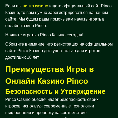
Если вы
пинко казино
ищете официальный сайт Pinco
Казино, то вам нужно зарегистрироваться на нашем
сайте. Мы будем рады помочь вам начать играть в
онлайн-казино Pinco.
Начните играть в Pinco Казино сегодня!
Обратите внимание, что регистрация на официальном
сайте Pinco Казино доступна только для игроков,
достигших 18 лет.
Преимущества Игры в
Онлайн Казино Pinco
Безопасность и Утверждение
Pinco Casino обеспечивает безопасность своих
игроков, используя современные технологии
шифрования и проверку на соответствие