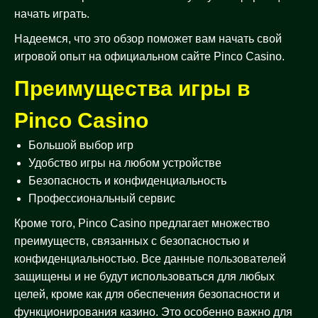
начать играть.
Надеемся, что это обзор поможет вам начать свой
игровой опыт на официальном сайте Pinco Casino.
Преимущества игры в
Pinco Casino
Большой выбор игр
Удобство игры на любом устройстве
Безопасность и конфиденциальность
Профессиональный сервис
Кроме того, Pinco Casino предлагает множество
преимуществ, связанных с безопасностью и
конфиденциальностью. Все данные пользователей
защищены и не будут использоваться для любых
целей, кроме как для обеспечения безопасности и
функционирования казино. Это особенно важно для