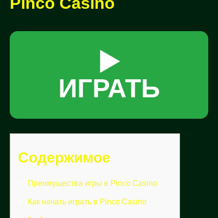
Pinco Casino
▶️
ИГРАТЬ
Содержимое
Преимущества игры в Pinco Casino
Как начать играть в Pinco Casino