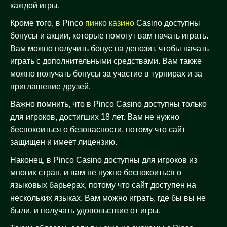
каждой игры.
Кроме того, в Pinco
пинко казино
Casino доступны
бонусы и акции, которые помогут вам начать играть.
Вам можно получить бонус на депозит, чтобы начать
играть с дополнительными средствами. Вам также
можно получать бонусы за участие в турнирах и за
приглашение друзей.
Важно помнить, что в Pinco Casino доступны только
для игроков, достигших 18 лет. Вам не нужно
беспокоиться о безопасности, потому что сайт
защищен и имеет лицензию.
Наконец, в Pinco Casino доступны для игроков из
многих стран, и вам не нужно беспокоиться о
языковых барьерах, потому что сайт доступен на
нескольких языках. Вам можно играть, где бы вы не
были, и получать удовольствие от игры.