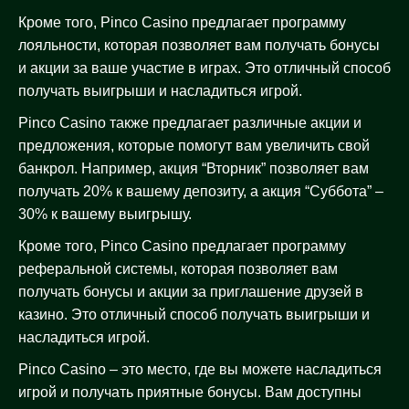
Кроме того, Pinco Casino предлагает программу
лояльности, которая позволяет вам получать бонусы
и акции за ваше участие в играх. Это отличный способ
получать выигрыши и насладиться игрой.
Pinco Casino также предлагает различные акции и
предложения, которые помогут вам увеличить свой
банкрол. Например, акция “Вторник” позволяет вам
получать 20% к вашему депозиту, а акция “Суббота” –
30% к вашему выигрышу.
Кроме того, Pinco Casino предлагает программу
реферальной системы, которая позволяет вам
получать бонусы и акции за приглашение друзей в
казино. Это отличный способ получать выигрыши и
насладиться игрой.
Pinco Casino – это место, где вы можете насладиться
игрой и получать приятные бонусы. Вам доступны