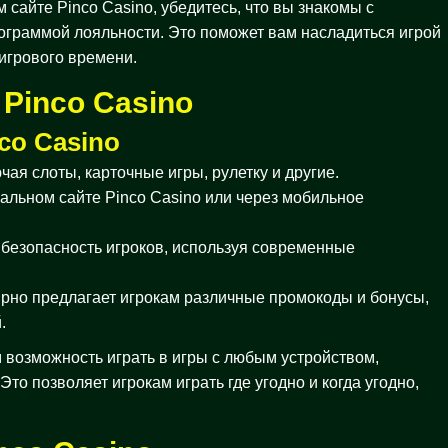
сайте Pinco Casino, убедитесь, что вы знакомы с
рограммой лояльности. Это поможет вам насладиться игрой
игрового времени.
Pinco Casino
co Casino
чая слоты, карточные игры, рулетку и другие.
альном сайте Pinco Casino или через мобильное
 безопасность игроков, используя современные
ярно предлагает игрокам различные промокоды и бонусы,
.
м возможность играть в игры с любым устройством,
то позволяет игрокам играть где угодно и когда угодно,