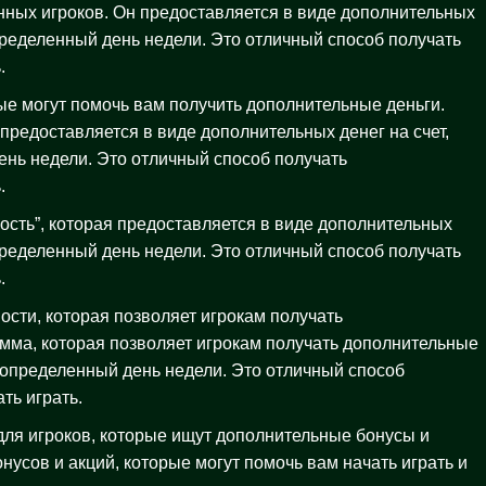
янных игроков. Он предоставляется в виде дополнительных
определенный день недели. Это отличный способ получать
.
орые могут помочь вам получить дополнительные деньги.
я предоставляется в виде дополнительных денег на счет,
ень недели. Это отличный способ получать
.
ность”, которая предоставляется в виде дополнительных
определенный день недели. Это отличный способ получать
.
ости, которая позволяет игрокам получать
мма, которая позволяет игрокам получать дополнительные
в определенный день недели. Это отличный способ
ть играть.
 для игроков, которые ищут дополнительные бонусы и
онусов и акций, которые могут помочь вам начать играть и