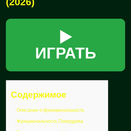
(2026)
▶️
ИГРАТЬ
Содержимое
Описание и функциональность
Функциональность Покердома