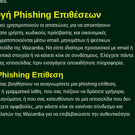
ba.
γή Phishing Επιθέσεων
ς που χρησιμοποιούν οι απατεώνες για να αποκτήσουν
τα χρήστη, κωδικούς πρόσβασης και οικονομικές
αγματοποιούνται μέσω email, μηνυμάτων ή ψεύτικων
ελίδα της Wazamba. Να είστε ιδιαίτερα προσεκτικοί με email ή
ικά στοιχεία ή να κάνετε κλικ σε συνδέσμους. Ελέγχετε πάντα
της ιστοσελίδας πριν εισαγάγετε οποιαδήποτε πληροφορία.
Phishing Επίθεση
ας βοηθήσουν να αναγνωρίσετε μια phishing επίθεση.
 ή γραμματικά λάθη, που σας πιέζουν να δράσετε γρήγορα,
μηνύματος ή που σας κατευθύνουν σε μια ιστοσελίδα που δεν
χετε αμφιβολίες, μην κάνετε κλικ σε κανέναν σύνδεσμο και
ελατών της Wazamba για να επιβεβαιώσετε την αυθεντικότητα