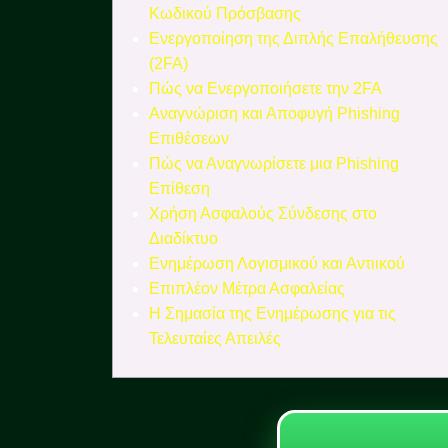
Κωδικού Πρόσβασης
Ενεργοποίηση της Διπλής Επαλήθευσης
(2FA)
Πώς να Ενεργοποιήσετε την 2FA
Αναγνώριση και Αποφυγή Phishing
Επιθέσεων
Πώς να Αναγνωρίσετε μια Phishing
Επίθεση
Χρήση Ασφαλούς Σύνδεσης στο
Διαδίκτυο
Ενημέρωση Λογισμικού και Αντιικού
Επιπλέον Μέτρα Ασφαλείας
Η Σημασία της Ενημέρωσης για τις
Τελευταίες Απειλές