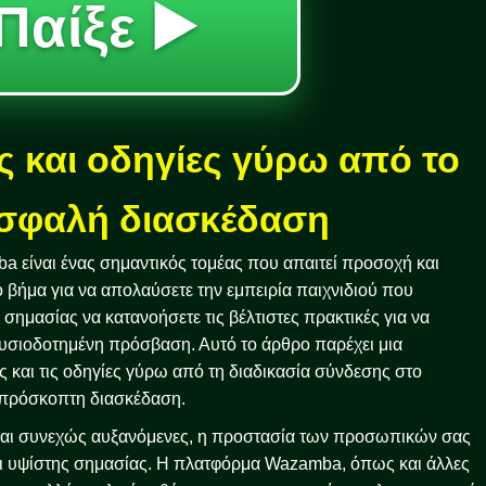
Παίξε ▶️
 και οδηγίες γύρω από το
ασφαλή διασκέδαση
είναι ένας σημαντικός τομέας που απαιτεί προσοχή και
 βήμα για να απολαύσετε την εμπειρία παιχνιδιού που
σημασίας να κατανοήσετε τις βέλτιστες πρακτικές για να
υσιοδοτημένη πρόσβαση. Αυτό το άρθρο παρέχει μια
ς και τις οδηγίες γύρω από τη διαδικασία σύνδεσης στο
απρόσκοπτη διασκέδαση.
είναι συνεχώς αυξανόμενες, η προστασία των προσωπικών σας
αι υψίστης σημασίας. Η πλατφόρμα Wazamba, όπως και άλλες