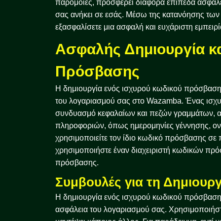
παρόμοιες, προσφέρει διάφορα επίπεδα ασφάλει
σας ανήκει σε εσάς. Μέσω της κατανόησης των 
εξασφαλίσετε μια ασφαλή και ευχάριστη εμπειρ
Ασφαλής Δημιουργία κα
Πρόσβασης
Η δημιουργία ενός ισχυρού κωδικού πρόσβασης 
του λογαριασμού σας στο Wazamba. Ένας ισχυ
συνδυασμό κεφαλαίων και πεζών γραμμάτων, 
πληροφοριών, όπως ημερομηνίες γέννησης, ονό
χρησιμοποιείτε τον ίδιο κωδικό πρόσβασης σε 
χρησιμοποιήστε έναν διαχειριστή κωδικών πρό
πρόσβασης.
Συμβουλές για τη Δημιουρ
Η δημιουργία ενός ισχυρού κωδικού πρόσβασης 
ασφάλεια του λογαριασμού σας. Χρησιμοποιήστ