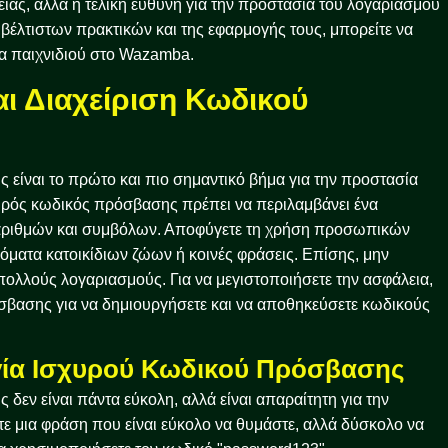
ας, αλλά η τελική ευθύνη για την προστασία του λογαριασμού
βέλτιστων πρακτικών και της εφαρμογής τους, μπορείτε να
ία παιχνιδιού στο Wazamba.
ι Διαχείριση Κωδικού
είναι το πρώτο και πιο σημαντικό βήμα για την προστασία
ρός κωδικός πρόσβασης πρέπει να περιλαμβάνει ένα
αριθμών και συμβόλων. Αποφύγετε τη χρήση προσωπικών
ματα κατοικίδιων ζώων ή κοινές φράσεις. Επίσης, μην
πολλούς λογαριασμούς. Για να μεγιστοποιήσετε την ασφάλεια,
σβασης για να δημιουργήσετε και να αποθηκεύσετε κωδικούς
γία Ισχυρού Κωδικού Πρόσβασης
δεν είναι πάντα εύκολη, αλλά είναι απαραίτητη για την
ε μια φράση που είναι εύκολο να θυμάστε, αλλά δύσκολο να