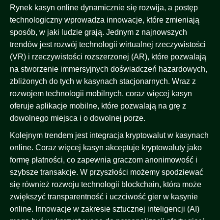
Rynek kasyn online dynamicznie się rozwija, a postęp
technologiczny wprowadza innowacje, które zmieniają
sposób, w jaki ludzie grają. Jednym z najnowszych
trendów jest rozwój technologii wirtualnej rzeczywistości
(VR) i rzeczywistości rozszerzonej (AR), które pozwalają
na stworzenie immersyjnych doświadczeń hazardowych,
zbliżonych do tych w kasynach stacjonarnych. Wraz z
rozwojem technologii mobilnych, coraz więcej kasyn
oferuje aplikacje mobilne, które pozwalają na grę z
dowolnego miejsca i o dowolnej porze.
Kolejnym trendem jest integracja kryptowalut w kasynach
online. Coraz więcej kasyn akceptuje kryptowaluty jako
formę płatności, co zapewnia graczom anonimowość i
szybsze transakcje. W przyszłości możemy spodziewać
się również rozwoju technologii blockchain, która może
zwiększyć transparentność i uczciwość gier w kasynie
online. Innowacje w zakresie sztucznej inteligencji (AI)