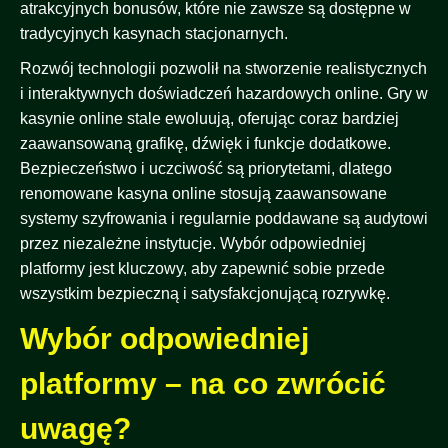
atrakcyjnych bonusów, które nie zawsze są dostępne w
tradycyjnych kasynach stacjonarnych.
Rozwój technologii pozwolił na stworzenie realistycznych
i interaktywnych doświadczeń hazardowych online. Gry w
kasynie online stale ewoluują, oferując coraz bardziej
zaawansowaną grafikę, dźwięk i funkcje dodatkowe.
Bezpieczeństwo i uczciwość są priorytetami, dlatego
renomowane kasyna online stosują zaawansowane
systemy szyfrowania i regularnie poddawane są audytowi
przez niezależne instytucje. Wybór odpowiedniej
platformy jest kluczowy, aby zapewnić sobie przede
wszystkim bezpieczną i satysfakcjonującą rozrywkę.
Wybór odpowiedniej
platformy – na co zwrócić
uwagę?