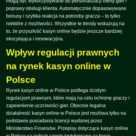
mogą być wykorzystywane do personalizacji oferty gier i
poprawy obsługi klienta. Automatycznie dopasowywane
bonusy i szybka reakcja na potrzeby gracza – to tylko
niektóre z możliwości. Wszystkie te trendy wskazują na
to, że przyszłość kasyn online będzie jeszcze bardziej
ekscytująca i innowacyjna.
Wpływ regulacji prawnych
na rynek kasyn online w
Polsce
Rynek kasyn online w Polsce podlega ścisłym
regulacjom prawnym, które mają na celu ochronę graczy i
zapewnienie uczciwości gier. Obecnie legalna
działalność kasyn online w Polsce jest możliwa tylko na
podstawie posiadania licencji wydanej przez
Ministerstwo Finansów. Przepisy dotyczące kasyn online
w Polsce są jednak często krytykowane za bycie