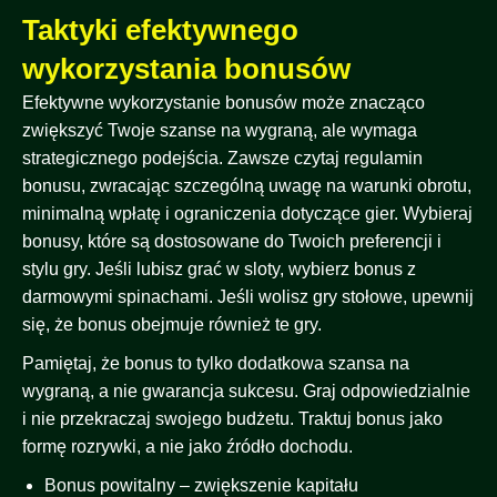
Taktyki efektywnego
wykorzystania bonusów
Efektywne wykorzystanie bonusów może znacząco
zwiększyć Twoje szanse na wygraną, ale wymaga
strategicznego podejścia. Zawsze czytaj regulamin
bonusu, zwracając szczególną uwagę na warunki obrotu,
minimalną wpłatę i ograniczenia dotyczące gier. Wybieraj
bonusy, które są dostosowane do Twoich preferencji i
stylu gry. Jeśli lubisz grać w sloty, wybierz bonus z
darmowymi spinachami. Jeśli wolisz gry stołowe, upewnij
się, że bonus obejmuje również te gry.
Pamiętaj, że bonus to tylko dodatkowa szansa na
wygraną, a nie gwarancja sukcesu. Graj odpowiedzialnie
i nie przekraczaj swojego budżetu. Traktuj bonus jako
formę rozrywki, a nie jako źródło dochodu.
Bonus powitalny – zwiększenie kapitału