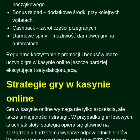
początkowego.
Bonus reload – dodatkowe środki przy kolejnych
wpłatach.
Cashback – zwrot części przegranych.
Darmowe spiny – możliwość darmowej gry na
automatach.
Regularne korzystanie z promocji i bonusów może
uczynić grę w kasynie online jeszcze bardziej
ekscytującą i satysfakcjonującą.
Strategie gry w kasynie
online
Gra w kasynie online wymaga nie tylko szczęścia, ale
także umiejętności i strategii. W przypadku gier losowych,
takich jak sloty, strategia opiera się głównie na
zarządzaniu budżetem i wyborze odpowiednich slotów.