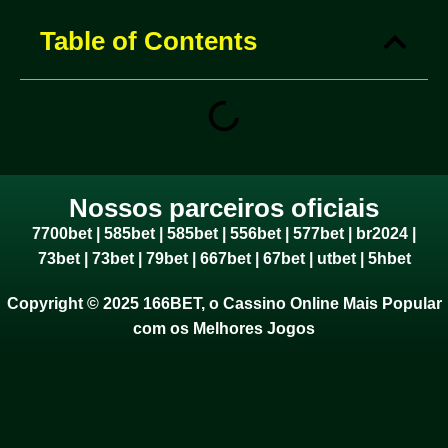
Table of Contents
Nossos parceiros oficiais
7700bet
|
585bet
|
585bet
|
556bet
|
577bet
|
br2024
|
73bet
|
73bet
|
79bet
|
667bet
|
67bet
|
utbet
|
5hbet
Copyright © 2025 166BET, o Cassino Online Mais Popular
com os Melhores Jogos