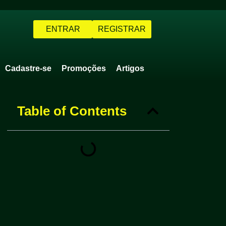
ENTRAR
REGISTRAR
Cadastre-se
Promoções
Artigos
Table of Contents