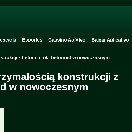
escaria
Esportes
Cassino Ao Vivo
Baixar Aplicativo
trukcji z betonu i rolą betonred w nowoczesnym
zymałością konstrukcji z
red w nowoczesnym