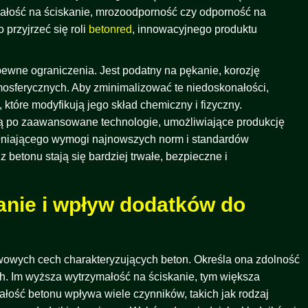
małość na ściskanie, mrozoodporność czy odporność na
przyjrzeć się roli
betonred
, innowacyjnego produktu
pewne ograniczenia. Jest podatny na pękanie, korozję
osferycznych. Aby zminimalizować te niedoskonałości,
, które modyfikują jego skład chemiczny i fizyczny.
ą po zaawansowane technologie, umożliwiające produkcję
łniającego wymogi najnowszych norm i standardów
betonu stają się bardziej trwałe, bezpieczne i
anie i wpływ dodatków do
awowych cech charakteryzujących beton. Określa ona zdolność
h. Im wyższa wytrzymałość na ściskanie, tym większa
łość betonu wpływa wiele czynników, takich jak rodzaj