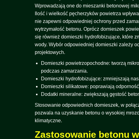
Wprowadzają one do mieszanki betonowej mikro
Ilość i wielkość pęcherzyków powietrza wpływ
nie zapewni odpowiedniej ochrony przed zamar
wytrzymałość betonu. Oprócz domieszek powie
się również domieszki hydrofobizujące, które 
wody. Wybór odpowiedniej domieszki zależy o
projektowych.
Domieszki powietrzopochodne: tworzą mikro
podczas zamarzania.
Domieszki hydrofobizujące: zmniejszają nas
Domieszki silikatowe: poprawiają odporność 
Dodatki mineralne: zwiększają gęstość beton
Stosowanie odpowiednich domieszek, w połąc
pozwala na uzyskanie betonu o wysokiej mrozo
klimatyczne.
Zastosowanie betonu w