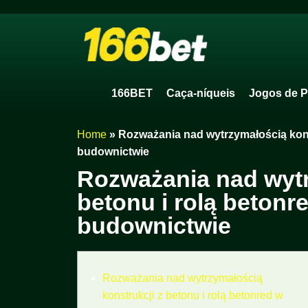
166BET
Caça-níqueis
Jogos de P
Home
»
Rozważania nad wytrzymałością kons
budownictwie
Rozważania nad wytr
betonu i rolą beton
budownictwie
Rozważania nad wytrzymałością
konstrukcji z betonu i rolą betonred w