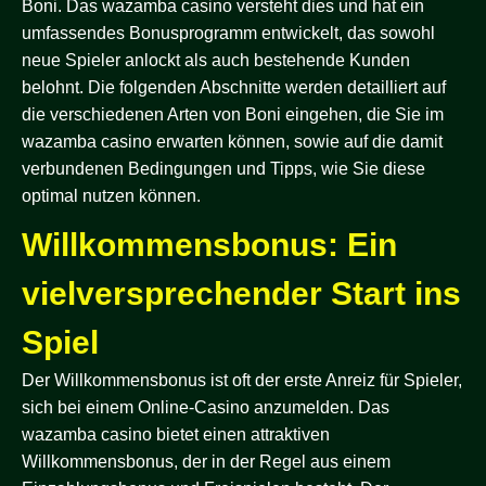
Boni. Das wazamba casino versteht dies und hat ein
umfassendes Bonusprogramm entwickelt, das sowohl
neue Spieler anlockt als auch bestehende Kunden
belohnt. Die folgenden Abschnitte werden detailliert auf
die verschiedenen Arten von Boni eingehen, die Sie im
wazamba casino erwarten können, sowie auf die damit
verbundenen Bedingungen und Tipps, wie Sie diese
optimal nutzen können.
Willkommensbonus: Ein
vielversprechender Start ins
Spiel
Der Willkommensbonus ist oft der erste Anreiz für Spieler,
sich bei einem Online-Casino anzumelden. Das
wazamba casino bietet einen attraktiven
Willkommensbonus, der in der Regel aus einem