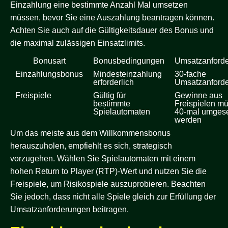
Einzahlung eine bestimmte Anzahl Mal umsetzen
müssen, bevor Sie eine Auszahlung beantragen können.
Achten Sie auch auf die Gültigkeitsdauer des Bonus und
die maximal zulässigen Einsatzlimits.
Bonusart
Bonusbedingungen
Umsatzanford
Einzahlungsbonus
Mindesteinzahlung
30-fache
erforderlich
Umsatzanford
Freispiele
Gültig für
Gewinne aus
bestimmte
Freispielen m
Spielautomaten
40-mal umgese
werden
Um das meiste aus dem Willkommensbonus
herauszuholen, empfiehlt es sich, strategisch
vorzugehen. Wählen Sie Spielautomaten mit einem
hohen Return to Player (RTP)-Wert und nutzen Sie die
Freispiele, um Risikospiele auszuprobieren. Beachten
Sie jedoch, dass nicht alle Spiele gleich zur Erfüllung der
Umsatzanforderungen beitragen.