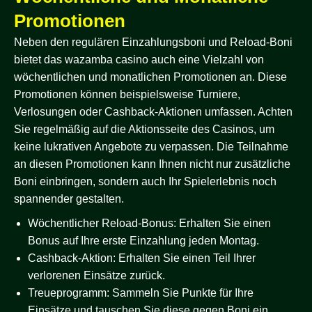
Promotionen
Neben den regulären Einzahlungsboni und Reload-Boni
bietet das wazamba casino auch eine Vielzahl von
wöchentlichen und monatlichen Promotionen an. Diese
Promotionen können beispielsweise Turniere,
Verlosungen oder Cashback-Aktionen umfassen. Achten
Sie regelmäßig auf die Aktionsseite des Casinos, um
keine lukrativen Angebote zu verpassen. Die Teilnahme
an diesen Promotionen kann Ihnen nicht nur zusätzliche
Boni einbringen, sondern auch Ihr Spielerlebnis noch
spannender gestalten.
Wöchentlicher Reload-Bonus: Erhalten Sie einen
Bonus auf Ihre erste Einzahlung jeden Montag.
Cashback-Aktion: Erhalten Sie einen Teil Ihrer
verlorenen Einsätze zurück.
Treueprogramm: Sammeln Sie Punkte für Ihre
Einsätze und tauschen Sie diese gegen Boni ein.