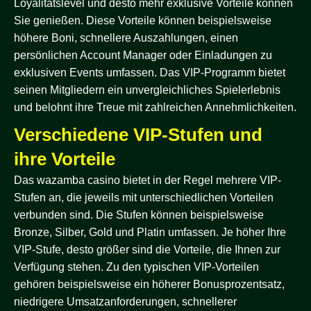
Loyalitätslevel und desto mehr exklusive Vorteile können
Sie genießen. Diese Vorteile können beispielsweise
höhere Boni, schnellere Auszahlungen, einen
persönlichen Account Manager oder Einladungen zu
exklusiven Events umfassen. Das VIP-Programm bietet
seinen Mitgliedern ein unvergleichliches Spielerlebnis
und belohnt ihre Treue mit zahlreichen Annehmlichkeiten.
Verschiedene VIP-Stufen und
ihre Vorteile
Das wazamba casino bietet in der Regel mehrere VIP-
Stufen an, die jeweils mit unterschiedlichen Vorteilen
verbunden sind. Die Stufen können beispielsweise
Bronze, Silber, Gold und Platin umfassen. Je höher Ihre
VIP-Stufe, desto größer sind die Vorteile, die Ihnen zur
Verfügung stehen. Zu den typischen VIP-Vorteilen
gehören beispielsweise ein höherer Bonusprozentsatz,
niedrigere Umsatzanforderungen, schnellerer