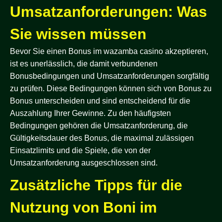
Umsatzanforderungen: Was
Sie wissen müssen
Bevor Sie einen Bonus im wazamba casino akzeptieren,
ist es unerlässlich, die damit verbundenen
Bonusbedingungen und Umsatzanforderungen sorgfältig
zu prüfen. Diese Bedingungen können sich von Bonus zu
Bonus unterscheiden und sind entscheidend für die
Auszahlung Ihrer Gewinne. Zu den häufigsten
Bedingungen gehören die Umsatzanforderung, die
Gültigkeitsdauer des Bonus, die maximal zulässigen
Einsatzlimits und die Spiele, die von der
Umsatzanforderung ausgeschlossen sind.
Zusätzliche Tipps für die
Nutzung von Boni im