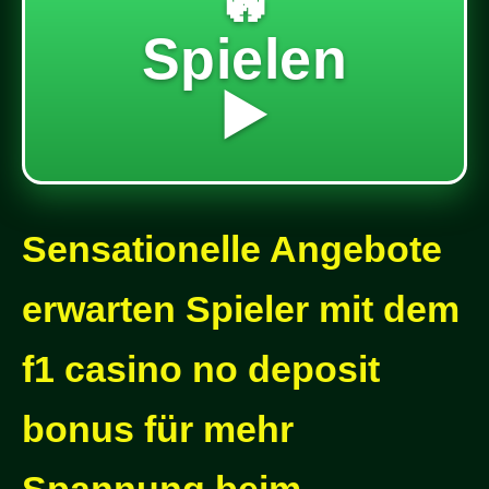
🔥
Spielen
▶️
Sensationelle Angebote
erwarten Spieler mit dem
f1 casino no deposit
bonus für mehr