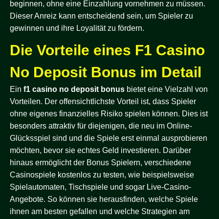
beginnen, ohne eine Einzahlung vornehmen zu müssen.
Dieser Anreiz kann entscheidend sein, um Spieler zu
gewinnen und ihre Loyalität zu fördern.
Die Vorteile eines F1 Casino
No Deposit Bonus im Detail
Ein
f1 casino no deposit bonus
bietet eine Vielzahl von
Vorteilen. Der offensichtlichste Vorteil ist, dass Spieler
ohne eigenes finanzielles Risiko spielen können. Dies ist
besonders attraktiv für diejenigen, die neu im Online-
Glücksspiel sind und die Spiele erst einmal ausprobieren
möchten, bevor sie echtes Geld investieren. Darüber
hinaus ermöglicht der Bonus Spielern, verschiedene
Casinospiele kostenlos zu testen, wie beispielsweise
Spielautomaten, Tischspiele und sogar Live-Casino-
Angebote. So können sie herausfinden, welche Spiele
ihnen am besten gefallen und welche Strategien am