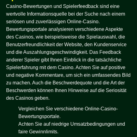
Casino-Bewertungen und Spielerfeedback sind eine
wertvolle Informationsquelle bei der Suche nach einem
seriösen und zuverlässigen Online-Casino.
Bewertungsportale analysieren verschiedene Aspekte
des Casinos, wie beispielsweise die Spielauswahl, die
Benutzerfreundlichkeit der Website, den Kundenservice
und die Auszahlungsgeschwindigkeit. Das Feedback
anderer Spieler gibt Ihnen Einblick in die tatsächliche
Spielerfahrung mit dem Casino. Achten Sie auf positive
und negative Kommentare, um sich ein umfassendes Bild
zu machen. Auch die Beschwerdequote und die Art der
Beschwerden können Ihnen Hinweise auf die Seriosität
des Casinos geben.
Vergleichen Sie verschiedene Online-Casino-
Bewertungsportale.
Achten Sie auf niedrige Umsatzbedingungen und
faire Gewinnlimits.