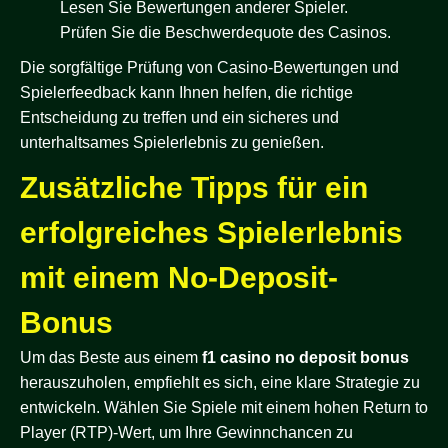
Lesen Sie Bewertungen anderer Spieler.
Prüfen Sie die Beschwerdequote des Casinos.
Die sorgfältige Prüfung von Casino-Bewertungen und
Spielerfeedback kann Ihnen helfen, die richtige
Entscheidung zu treffen und ein sicheres und
unterhaltsames Spielerlebnis zu genießen.
Zusätzliche Tipps für ein
erfolgreiches Spielerlebnis
mit einem No-Deposit-
Bonus
Um das Beste aus einem
f1 casino no deposit bonus
herauszuholen, empfiehlt es sich, eine klare Strategie zu
entwickeln. Wählen Sie Spiele mit einem hohen Return to
Player (RTP)-Wert, um Ihre Gewinnchancen zu