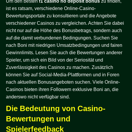
Um den besten
f1 casino no deposit bonus
zu finden,
ist es ratsam, verschiedene Online-Casino-
Bewertungsportale zu konsultieren und die Angebote
verschiedener Casinos zu vergleichen. Achten Sie dabei
nicht nur auf die Höhe des Bonusbetrags, sondern auch
auf die damit verbundenen Bedingungen. Suchen Sie
nach Boni mit niedrigen Umsatzbedingungen und fairen
Gewinnlimits. Lesen Sie auch die Bewertungen anderer
Spieler, um sich ein Bild von der Seriosität und
Zuverlässigkeit des Casinos zu machen. Zusätzlich
können Sie auf Social-Media-Plattformen und in Foren
nach aktuellen Bonusangeboten suchen. Viele Online-
Casinos bieten ihren Followern exklusive Boni an, die
anderswo nicht verfügbar sind.
Die Bedeutung von Casino-
Bewertungen und
Spielerfeedback