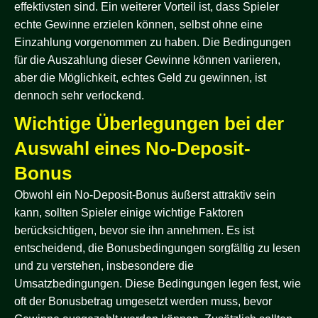
effektivsten sind. Ein weiterer Vorteil ist, dass Spieler
echte Gewinne erzielen können, selbst ohne eine
Einzahlung vorgenommen zu haben. Die Bedingungen
für die Auszahlung dieser Gewinne können variieren,
aber die Möglichkeit, echtes Geld zu gewinnen, ist
dennoch sehr verlockend.
Wichtige Überlegungen bei der
Auswahl eines No-Deposit-
Bonus
Obwohl ein No-Deposit-Bonus äußerst attraktiv sein
kann, sollten Spieler einige wichtige Faktoren
berücksichtigen, bevor sie ihn annehmen. Es ist
entscheidend, die Bonusbedingungen sorgfältig zu lesen
und zu verstehen, insbesondere die
Umsatzbedingungen. Diese Bedingungen legen fest, wie
oft der Bonusbetrag umgesetzt werden muss, bevor