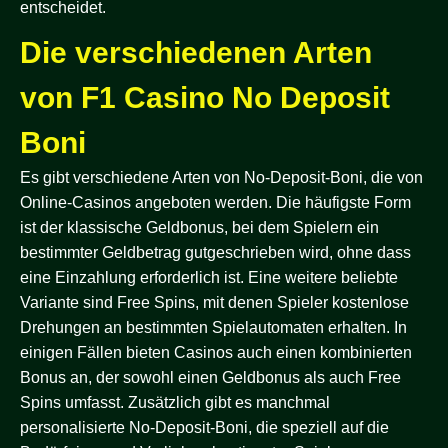
entscheidet.
Die verschiedenen Arten
von F1 Casino No Deposit
Boni
Es gibt verschiedene Arten von No-Deposit-Boni, die von
Online-Casinos angeboten werden. Die häufigste Form
ist der klassische Geldbonus, bei dem Spielern ein
bestimmter Geldbetrag gutgeschrieben wird, ohne dass
eine Einzahlung erforderlich ist. Eine weitere beliebte
Variante sind Free Spins, mit denen Spieler kostenlose
Drehungen an bestimmten Spielautomaten erhalten. In
einigen Fällen bieten Casinos auch einen kombinierten
Bonus an, der sowohl einen Geldbonus als auch Free
Spins umfasst. Zusätzlich gibt es manchmal
personalisierte No-Deposit-Boni, die speziell auf die