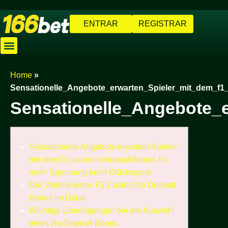
ENTRAR
REGISTRAR
Caça-níqueis
Jogos de Pescaria
Cassino Ao Vivo
Baixar Aplicativo
Cadastre-se
Home
»
Sensationelle_Angebote_erwarten_Spieler_mit_dem_f1
Sensationelle_Angebote_
Sensationelle Angebote erwarten Spieler
mit dem f1 casino no deposit bonus für
mehr Spannung beim Glücksspiel
Die Vorteile eines F1 Casino No Deposit
Bonus im Detail
Wichtige Überlegungen bei der Auswahl
eines No-Deposit-Bonus