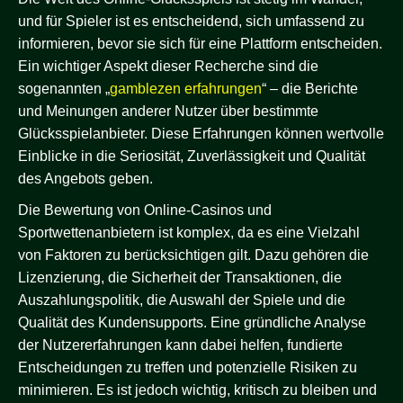
und für Spieler ist es entscheidend, sich umfassend zu
informieren, bevor sie sich für eine Plattform entscheiden.
Ein wichtiger Aspekt dieser Recherche sind die
sogenannten „
gamblezen erfahrungen
“ – die Berichte
und Meinungen anderer Nutzer über bestimmte
Glücksspielanbieter. Diese Erfahrungen können wertvolle
Einblicke in die Seriosität, Zuverlässigkeit und Qualität
des Angebots geben.
Die Bewertung von Online-Casinos und
Sportwettenanbietern ist komplex, da es eine Vielzahl
von Faktoren zu berücksichtigen gilt. Dazu gehören die
Lizenzierung, die Sicherheit der Transaktionen, die
Auszahlungspolitik, die Auswahl der Spiele und die
Qualität des Kundensupports. Eine gründliche Analyse
der Nutzererfahrungen kann dabei helfen, fundierte
Entscheidungen zu treffen und potenzielle Risiken zu
minimieren. Es ist jedoch wichtig, kritisch zu bleiben und