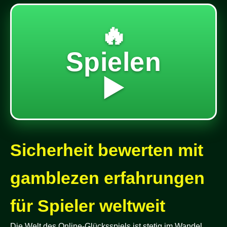
🔥
Spielen
▶️
Sicherheit bewerten mit
gamblezen erfahrungen
für Spieler weltweit
Die Welt des Online-Glücksspiels ist stetig im Wandel,