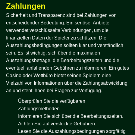
Zahlungen
Sicherheit und Transparenz sind bei Zahlungen von
entscheidender Bedeutung. Ein seriöser Anbieter
verwendet verschlüsselte Verbindungen, um die
finanziellen Daten der Spieler zu schützen. Die
Auszahlungsbedingungen sollten klar und verständlich
sein. Es ist wichtig, sich über die maximalen
Auszahlungsbeträge, die Bearbeitungszeiten und die
eventuell anfallenden Gebühren zu informieren. Ein gutes
Casino oder Wettbüro bietet seinen Spielern eine
Vielzahl von Informationen über die Zahlungsabwicklung
an und steht ihnen bei Fragen zur Verfügung.
Überprüfen Sie die verfügbaren
Zahlungsmethoden.
Informieren Sie sich über die Bearbeitungszeiten.
Achten Sie auf versteckte Gebühren.
Lesen Sie die Auszahlungsbedingungen sorgfältig