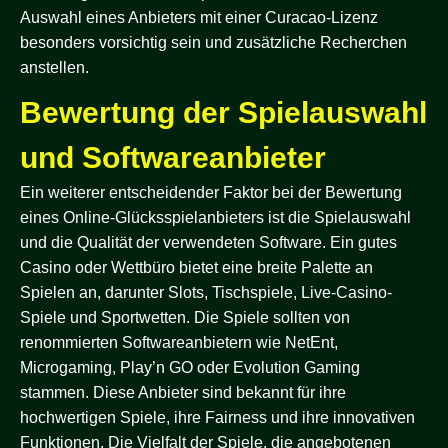
Auswahl eines Anbieters mit einer Curacao-Lizenz
besonders vorsichtig sein und zusätzliche Recherchen
anstellen.
Bewertung der Spielauswahl
und Softwareanbieter
Ein weiterer entscheidender Faktor bei der Bewertung
eines Online-Glücksspielanbieters ist die Spielauswahl
und die Qualität der verwendeten Software. Ein gutes
Casino oder Wettbüro bietet eine breite Palette an
Spielen an, darunter Slots, Tischspiele, Live-Casino-
Spiele und Sportwetten. Die Spiele sollten von
renommierten Softwareanbietern wie NetEnt,
Microgaming, Play’n GO oder Evolution Gaming
stammen. Diese Anbieter sind bekannt für ihre
hochwertigen Spiele, ihre Fairness und ihre innovativen
Funktionen. Die Vielfalt der Spiele, die angebotenen