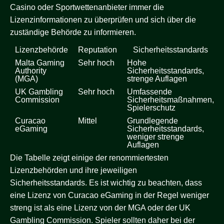
Casino oder Sportwettenanbieter immer die
Lizenzinformationen zu überprüfen und sich über die
zuständige Behörde zu informieren.
Lizenzbehörde
Reputation
Sicherheitsstandards
Malta Gaming
Sehr hoch
Hohe
Authority
Sicherheitsstandards,
(MGA)
strenge Auflagen
UK Gambling
Sehr hoch
Umfassende
Commission
Sicherheitsmaßnahmen,
Spielerschutz
Curacao
Mittel
Grundlegende
eGaming
Sicherheitsstandards,
weniger strenge
Auflagen
Die Tabelle zeigt einige der renommiertesten
Lizenzbehörden und ihre jeweiligen
Sicherheitsstandards. Es ist wichtig zu beachten, dass
eine Lizenz von Curacao eGaming in der Regel weniger
streng ist als eine Lizenz von der MGA oder der UK
Gambling Commission. Spieler sollten daher bei der