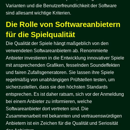
Varianten und die Benutzerfreundlichkeit der Software
sind allesamt wichtige Kriterien.
Die Rolle von Softwareanbietern
für die Spielqualität
Die Qualität der Spiele hängt maßgeblich von den
verwendeten Softwareanbietern ab. Renommierte
Anbieter investieren in die Entwicklung innovativer Spiele
mit ansprechenden Grafiken, fesselnden Soundeffekten
und fairen Zufallsgeneratoren. Sie lassen ihre Spiele
regelmäßig von unabhängigen Prüfstellen testen, um
sicherzustellen, dass sie den höchsten Standards
entsprechen. Es ist daher ratsam, sich vor der Anmeldung
bei einem Anbieter zu informieren, welche
Softwareanbieter dort vertreten sind. Die
Zusammenarbeit mit bekannten und vertrauenswürdigen
Anbietern ist ein Zeichen für die Qualität und Seriosität