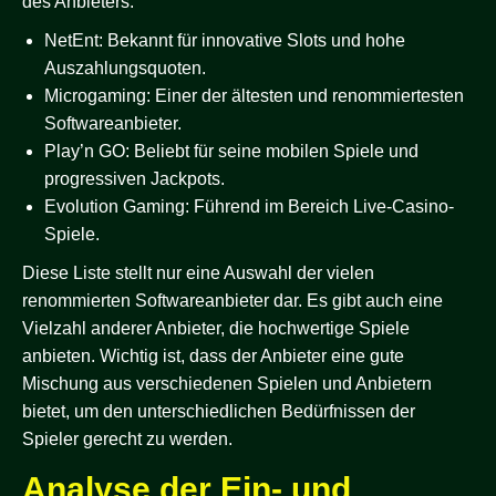
des Anbieters.
NetEnt: Bekannt für innovative Slots und hohe
Auszahlungsquoten.
Microgaming: Einer der ältesten und renommiertesten
Softwareanbieter.
Play’n GO: Beliebt für seine mobilen Spiele und
progressiven Jackpots.
Evolution Gaming: Führend im Bereich Live-Casino-
Spiele.
Diese Liste stellt nur eine Auswahl der vielen
renommierten Softwareanbieter dar. Es gibt auch eine
Vielzahl anderer Anbieter, die hochwertige Spiele
anbieten. Wichtig ist, dass der Anbieter eine gute
Mischung aus verschiedenen Spielen und Anbietern
bietet, um den unterschiedlichen Bedürfnissen der
Spieler gerecht zu werden.
Analyse der Ein- und