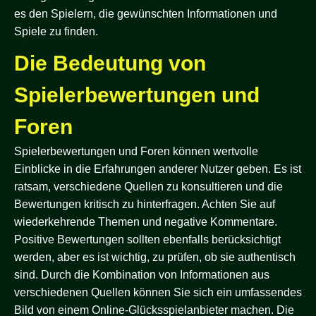
es den Spielern, die gewünschten Informationen und
Spiele zu finden.
Die Bedeutung von
Spielerbewertungen und
Foren
Spielerbewertungen und Foren können wertvolle
Einblicke in die Erfahrungen anderer Nutzer geben. Es ist
ratsam, verschiedene Quellen zu konsultieren und die
Bewertungen kritisch zu hinterfragen. Achten Sie auf
wiederkehrende Themen und negative Kommentare.
Positive Bewertungen sollten ebenfalls berücksichtigt
werden, aber es ist wichtig, zu prüfen, ob sie authentisch
sind. Durch die Kombination von Informationen aus
verschiedenen Quellen können Sie sich ein umfassendes
Bild von einem Online-Glücksspielanbieter machen. Die