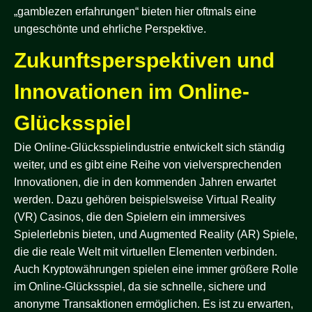
„gamblezen erfahrungen“ bieten hier oftmals eine
ungeschönte und ehrliche Perspektive.
Zukunftsperspektiven und
Innovationen im Online-
Glücksspiel
Die Online-Glücksspielindustrie entwickelt sich ständig
weiter, und es gibt eine Reihe von vielversprechenden
Innovationen, die in den kommenden Jahren erwartet
werden. Dazu gehören beispielsweise Virtual Reality
(VR) Casinos, die den Spielern ein immersives
Spielerlebnis bieten, und Augmented Reality (AR) Spiele,
die die reale Welt mit virtuellen Elementen verbinden.
Auch Kryptowährungen spielen eine immer größere Rolle
im Online-Glücksspiel, da sie schnelle, sichere und
anonyme Transaktionen ermöglichen. Es ist zu erwarten,