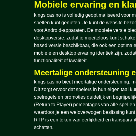
Mobiele ervaring en kl
kings casino is volledig geoptimaliseerd voor mo
spellen kunt genieten. Je kunt de website bez
voor Android-apparaten. De mobiele versie biedt
desktopversie, zodat je moeiteloos kunt schake
based versie beschikbaar, die ook een optimale 
mobiele en desktop ervaring identiek zijn, zoda
functionaliteit of kwaliteit.
Meertalige ondersteuning e
kings casino biedt meertalige ondersteuning, me
Dit zorgt ervoor dat spelers in hun eigen taal
spelregels en promoties duidelijk en begrijpeli
(Return to Player) percentages van alle spellen
waardoor je een weloverwogen beslissing kunt 
RTP is een teken van eerlijkheid en transparanti
schatten.