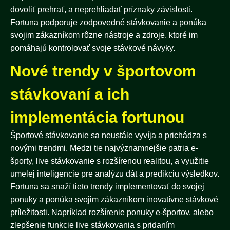
dovoliť prehrať, a neprehliadať príznaky závislosti.
Fortuna podporuje zodpovedné stávkovanie a ponúka
svojim zákazníkom rôzne nástroje a zdroje, ktoré im
pomáhajú kontrolovať svoje stávkové návyky.
Nové trendy v športovom
stávkovaní a ich
implementácia fortunou
Športové stávkovanie sa neustále vyvíja a prichádza s
novými trendmi. Medzi tie najvýznamnejšie patria e-
športy, live stávkovanie s rozšírenou realitou, a využitie
umelej inteligencie pre analýzu dát a predikciu výsledkov.
Fortuna sa snaží tieto trendy implementovať do svojej
ponuky a ponúka svojim zákazníkom inovatívne stávkové
príležitosti. Napríklad rozšírenie ponuky e-športov, alebo
zlepšenie funkcie live stávkovania s pridaním