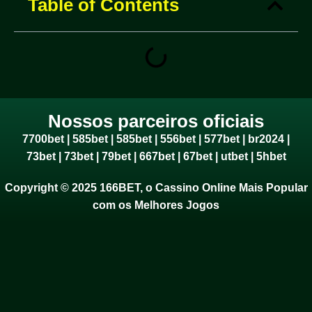
Table of Contents
Nossos parceiros oficiais
7700bet
|
585bet
|
585bet
|
556bet
|
577bet
|
br2024
|
73bet
|
73bet
|
79bet
|
667bet
|
67bet
|
utbet
|
5hbet
Copyright © 2025 166BET, o Cassino Online Mais Popular
com os Melhores Jogos