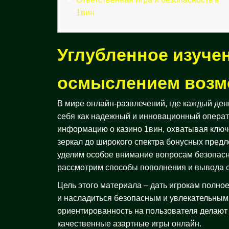
1вин
Углубленное изучен
осмыслением возм
В мире онлайн-развлечений, где каждый де
себя как надежный и инновационный операт
информацию о казино 1вин, охватывая ключе
зеркал до широкого спектра бонусных пред
уделим особое внимание вопросам безопасно
рассмотрим способы пополнения и вывода с
Цель этого материала – дать игрокам полно
и насладиться безопасным и увлекательны
ориентированность на пользователя делают 
качественные азартные игры онлайн.