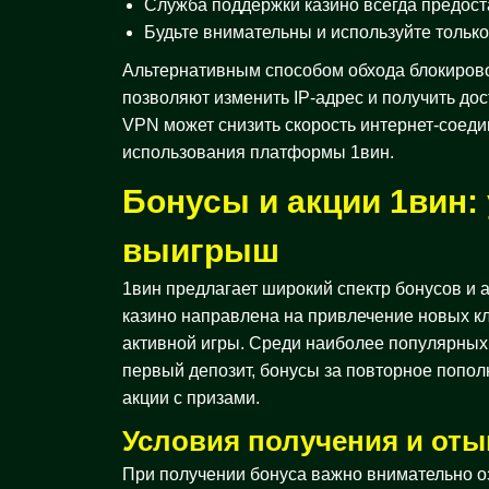
Служба поддержки казино всегда предост
Будьте внимательны и используйте тольк
Альтернативным способом обхода блокирово
позволяют изменить IP-адрес и получить до
VPN может снизить скорость интернет-соеди
использования платформы 1вин.
Бонусы и акции 1вин:
выигрыш
1вин предлагает широкий спектр бонусов и 
казино направлена на привлечение новых к
активной игры. Среди наиболее популярных
первый депозит, бонусы за повторное попол
акции с призами.
Условия получения и от
При получении бонуса важно внимательно оз