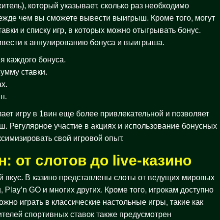
ель), который указывает, сколько раз необходимо
режде чем вы сможете вывести выигрыш. Кроме того, могут
авки и списку игр, в которых можно отыгрывать бонус.
вести к аннулированию бонуса и выигрыша.
я каждого бонуса.
умму ставки.
х.
н.
ает игру в 1вин еще более привлекательной и позволяет
. Регулярное участие в акциях и использование бонусных
симизировать свой игровой опыт.
 от слотов до live-казино
й вкус. В казино представлены слоты от ведущих мировых
, Play’n GO и многих других. Кроме того, игрокам доступно
жно играть в классические настольные игры, такие как
бителей спортивных ставок также предусмотрен