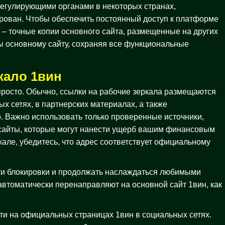
регулирующими органами в некоторых странах,
рован. Чтобы обеспечить постоянный доступ к платформе
а – точные копии основного сайта, размещенные на других
ы основному сайту, сохраняя все функциональные
кало 1вин
просто. Обычно, ссылки на рабочие зеркала размещаются
х сетях, в партнерских материалах, а также
. Важно использовать только проверенные источники,
сайты, которые могут нанести ущерб вашим финансовым
але, убедитесь, что адрес соответствует официальному
ти блокировки и продолжать наслаждаться любимыми
 автоматически перенаправляют на основной сайт 1вин, как
ти на официальных страницах 1вин в социальных сетях.