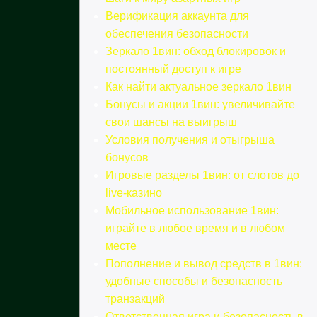
Верификация аккаунта для
обеспечения безопасности
Зеркало 1вин: обход блокировок и
постоянный доступ к игре
Как найти актуальное зеркало 1вин
Бонусы и акции 1вин: увеличивайте
свои шансы на выигрыш
Условия получения и отыгрыша
бонусов
Игровые разделы 1вин: от слотов до
live-казино
Мобильное использование 1вин:
играйте в любое время и в любом
месте
Пополнение и вывод средств в 1вин:
удобные способы и безопасность
транзакций
Ответственная игра и безопасность в