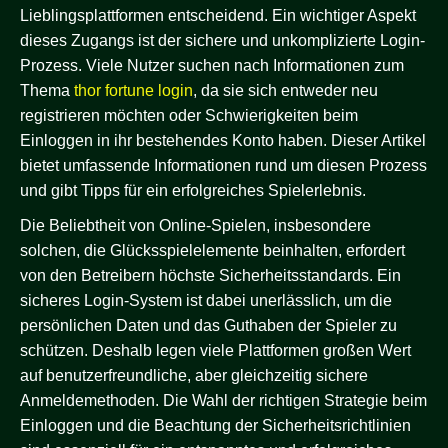
Lieblingsplattformen entscheidend. Ein wichtiger Aspekt
dieses Zugangs ist der sichere und unkomplizierte Login-
Prozess. Viele Nutzer suchen nach Informationen zum
Thema
thor fortune login
, da sie sich entweder neu
registrieren möchten oder Schwierigkeiten beim
Einloggen in ihr bestehendes Konto haben. Dieser Artikel
bietet umfassende Informationen rund um diesen Prozess
und gibt Tipps für ein erfolgreiches Spielerlebnis.
Die Beliebtheit von Online-Spielen, insbesondere
solchen, die Glücksspielelemente beinhalten, erfordert
von den Betreibern höchste Sicherheitsstandards. Ein
sicheres Login-System ist dabei unerlässlich, um die
persönlichen Daten und das Guthaben der Spieler zu
schützen. Deshalb legen viele Plattformen großen Wert
auf benutzerfreundliche, aber gleichzeitig sichere
Anmeldemethoden. Die Wahl der richtigen Strategie beim
Einloggen und die Beachtung der Sicherheitsrichtlinien