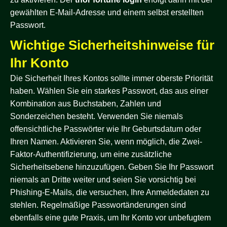
gewählten E-Mail-Adresse und einem selbst erstellten
Passwort.
Wichtige Sicherheitshinweise für
Ihr Konto
Die Sicherheit Ihres Kontos sollte immer oberste Priorität
haben. Wählen Sie ein starkes Passwort, das aus einer
Kombination aus Buchstaben, Zahlen und
Sonderzeichen besteht. Verwenden Sie niemals
offensichtliche Passwörter wie Ihr Geburtsdatum oder
Ihren Namen. Aktivieren Sie, wenn möglich, die Zwei-
Faktor-Authentifizierung, um eine zusätzliche
Sicherheitsebene hinzuzufügen. Geben Sie Ihr Passwort
niemals an Dritte weiter und seien Sie vorsichtig bei
Phishing-E-Mails, die versuchen, Ihre Anmeldedaten zu
stehlen. Regelmäßige Passwortänderungen sind
ebenfalls eine gute Praxis, um Ihr Konto vor unbefugtem