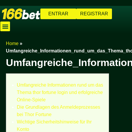
ENTRAR
REGISTRAR
Caça-níqueis
Jogos de Pescaria
Cassino Ao Vivo
Baixar Aplicativo
Cadastre-se
Home
»
Umfangreiche_Informationen_rund_um_das_Thema_thor
Umfangreiche_Informatio
Umfangreiche Informationen rund um das
Thema thor fortune login und erfolgreiche
Online-Spiele
Die Grundlagen des Anmeldeprozesses
bei Thor Fortune
Wichtige Sicherheitshinweise für Ihr
Konto