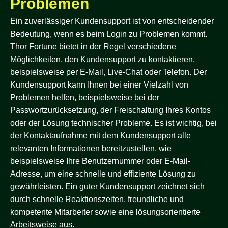
Problemen
Ein zuverlässiger Kundensupport ist von entscheidender
Bedeutung, wenn es beim Login zu Problemen kommt.
Thor Fortune bietet in der Regel verschiedene
Möglichkeiten, den Kundensupport zu kontaktieren,
beispielsweise per E-Mail, Live-Chat oder Telefon. Der
Kundensupport kann Ihnen bei einer Vielzahl von
Problemen helfen, beispielsweise bei der
Passwortzurücksetzung, der Freischaltung Ihres Kontos
oder der Lösung technischer Probleme. Es ist wichtig, bei
der Kontaktaufnahme mit dem Kundensupport alle
relevanten Informationen bereitzustellen, wie
beispielsweise Ihre Benutzernummer oder E-Mail-
Adresse, um eine schnelle und effiziente Lösung zu
gewährleisten. Ein guter Kundensupport zeichnet sich
durch schnelle Reaktionszeiten, freundliche und
kompetente Mitarbeiter sowie eine lösungsorientierte
Arbeitsweise aus.