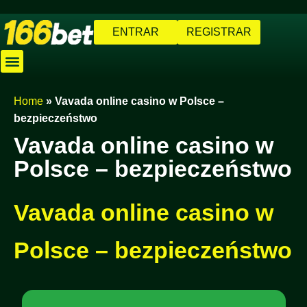
ENTRAR
REGISTRAR
Caça-níqueis
Jogos de Pescaria
Cassino Ao Vivo
Baixar Aplicativo
Cadastre-se
Home
»
Vavada online casino w Polsce –
bezpieczeństwo
Vavada online casino w
Polsce – bezpieczeństwo
Vavada online casino w
Polsce – bezpieczeństwo