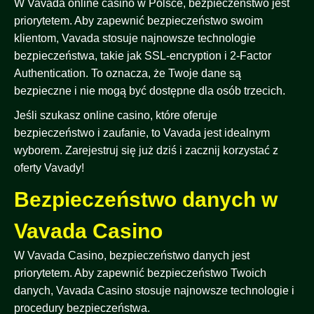
W Vavada online casino w Polsce, bezpieczeństwo jest
priorytetem. Aby zapewnić bezpieczeństwo swoim
klientom, Vavada stosuje najnowsze technologie
bezpieczeństwa, takie jak SSL-encryption i 2-Factor
Authentication. To oznacza, że Twoje dane są
bezpieczne i nie mogą być dostępne dla osób trzecich.
Jeśli szukasz online casino, które oferuje
bezpieczeństwo i zaufanie, to Vavada jest idealnym
wyborem. Zarejestruj się już dziś i zacznij korzystać z
oferty Vavady!
Bezpieczeństwo danych w
Vavada Casino
W Vavada Casino, bezpieczeństwo danych jest
priorytetem. Aby zapewnić bezpieczeństwo Twoich
danych, Vavada Casino stosuje najnowsze technologie i
procedury bezpieczeństwa.