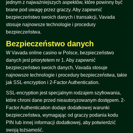
jednym z najważniejszych aspektów, które powinny być
brane pod uwagę przez graczy. Aby zapewnić
bezpieczeństwo swoich danych i transakcji, Vavada
stosuje najnowsze technologie i procedury
bezpieczeństwa.
Bezpieczeństwo danych
W Vavada online casino w Polsce, bezpieczeństwo
danych jest priorytetem nr 1. Aby zapewnić
bezpieczeństwo swoich danych, Vavada stosuje
najnowsze technologie i procedury bezpieczeństwa, takie
jak SSL-encryption i 2-Factor Authentication.
SSL-encryption jest specjalnym rodzajem szyfrowania,
które chroni dane przed nieautoryzowanym dostępem. 2-
Factor Authentication dodaje dodatkowej warunki
bezpieczeństwa, wymagając od graczy podania kodu
PIN lub innej informacji dodatkowej, aby potwierdzić
swoją tożsamość.