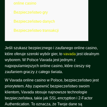
online casino
Bezpieczeństwo gry
Bezpieczeństwo danych
Bezpieczeństwo transakcji
Jeśli szukasz bezpiecznego i zaufanego online casino,
które oferuje szeroki wybór gier, to
vavada
jest idealnym
wyborem. W Polsce Vavada jest jednym z
najpopularniejszych online casino, które cieszy się
zaufaniem graczy z całego świata.
W Vavada online casino w Polsce, bezpieczeństwo jest
priorytetem. Aby zapewnić bezpieczeństwo swoim
klientom, Vavada stosuje najnowsze technologie
bezpieczeństwa, takie jak SSL-encryption i 2-Factor
Authentication. To oznacza, że Twoje dane są