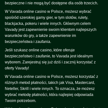
bezpieczne i nie mogą być dostępne dla osób trzecich.
W Vavada online casino w Polsce, możesz wybrać
spośród szerokiej gamy gier, w tym slotów, rulety,
blackjacka, pokeru i wiele innych. Głównym celem
Vavady jest zapewnienie swoim klientom najlepszych
warunków do gry, a także zapewnienie im
bezpieczeństwa i zaufania.
Jeśli szukasz online casino, które oferuje
bezpieczeństwo i zaufanie, to Vavada jest idealnym
wyborem. Zarejestruj się już dziś i zacznij korzystać z
oferty Vavady!
W Vavada online casino w Polsce, możesz korzystać z
różnych metod płatności, takich jak Visa, Mastercard,
Neteller, Skrill i wiele innych. To oznacza, że możesz
wybrać metodę płatności, która najlepiej odpowiada
Twoim potrzebom.