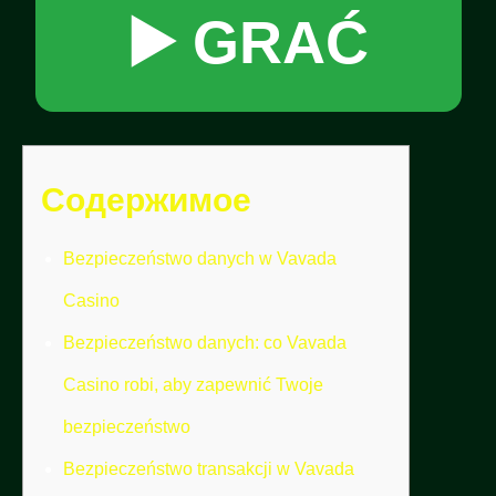
▶️ GRAĆ
Содержимое
Bezpieczeństwo danych w Vavada
Casino
Bezpieczeństwo danych: co Vavada
Casino robi, aby zapewnić Twoje
bezpieczeństwo
Bezpieczeństwo transakcji w Vavada