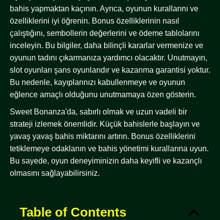
bahis yapmaktan kaçının. Ayrıca, oyunun kurallarını ve
özelliklerini iyi öğrenin. Bonus özelliklerinin nasıl
çalıştığını, sembollerin değerlerini ve ödeme tablolarını
inceleyin. Bu bilgiler, daha bilinçli kararlar vermenize ve
oyunun tadını çıkarmanıza yardımcı olacaktır. Unutmayın,
slot oyunları şans oyunlarıdır ve kazanma garantisi yoktur.
Bu nedenle, kayıplarınızı kabullenmeye ve oyunun
eğlence amaçlı olduğunu unutmamaya özen gösterin.
Sweet Bonanza'da, sabırlı olmak ve uzun vadeli bir
strateji izlemek önemlidir. Küçük bahislerle başlayın ve
yavaş yavaş bahis miktarını artırın. Bonus özelliklerini
tetiklemeye odaklanın ve bahis yönetimi kurallarına uyun.
Bu sayede, oyun deneyiminizin daha keyifli ve kazançlı
olmasını sağlayabilirsiniz.
Table of Contents