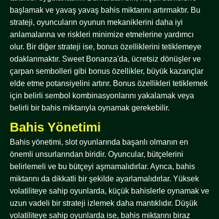
başlamak ve yavaş yavaş bahis miktarını artırmaktır. Bu
strateji, oyuncuların oyunun mekaniklerini daha iyi
anlamalarına ve riskleri minimize etmelerine yardımcı
olur. Bir diğer strateji ise, bonus özelliklerini tetiklemeye
odaklanmaktır. Sweet Bonanza'da, ücretsiz dönüşler ve
çarpan sembolleri gibi bonus özellikler, büyük kazançlar
elde etme potansiyelini artırır. Bonus özellikleri tetiklemek
için belirli sembol kombinasyonlarını yakalamak veya
belirli bir bahis miktarıyla oynamak gerekebilir.
Bahis Yönetimi
Bahis yönetimi, slot oyunlarında başarılı olmanın en
önemli unsurlarından biridir. Oyuncular, bütçelerini
belirlemeli ve bu bütçeyi aşmamalıdırlar. Ayrıca, bahis
miktarını da dikkatli bir şekilde ayarlamalıdırlar. Yüksek
volatiliteye sahip oyunlarda, küçük bahislerle oynamak ve
uzun vadeli bir strateji izlemek daha mantıklıdır. Düşük
volatiliteye sahip oyunlarda ise, bahis miktarını biraz