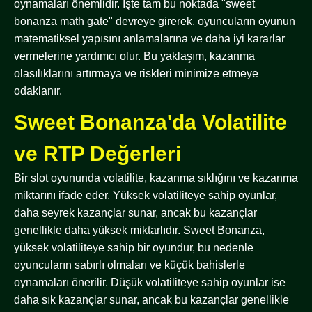
oynamaları önemlidir. İşte tam bu noktada "sweet
bonanza math gate" devreye girerek, oyuncuların oyunun
matematiksel yapısını anlamalarına ve daha iyi kararlar
vermelerine yardımcı olur. Bu yaklaşım, kazanma
olasılıklarını artırmaya ve riskleri minimize etmeye
odaklanır.
Sweet Bonanza'da Volatilite
ve RTP Değerleri
Bir slot oyununda volatilite, kazanma sıklığını ve kazanma
miktarını ifade eder. Yüksek volatiliteye sahip oyunlar,
daha seyrek kazançlar sunar, ancak bu kazançlar
genellikle daha yüksek miktarlıdır. Sweet Bonanza,
yüksek volatiliteye sahip bir oyundur, bu nedenle
oyuncuların sabırlı olmaları ve küçük bahislerle
oynamaları önerilir. Düşük volatiliteye sahip oyunlar ise
daha sık kazançlar sunar, ancak bu kazançlar genellikle