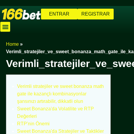
ENTRAR
REGISTRAR
Caça-níqueis
Jogos de Pescaria
Cassino Ao Vivo
Baixar Aplicativo
Cadastre-se
Home
»
Verimli_stratejiler_ve_sweet_bonanza_math_gate_ile_k
Verimli_stratejiler_ve_s
Verimli stratejiler ve sweet bonanza math
gate ile kazançlı kombinasyonlar
şansınızı artırabilir, dikkatli olun
Sweet Bonanza'da Volatilite ve RTP
Değerleri
RTP'nin Önemi
Sweet Bonanza'da Stratejiler ve Taktikler