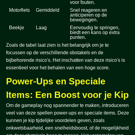
voor fouten.
Motorfiets
Gemiddeld
Snel reageren en
anticiperen op de
bewegingen.
Beekje
Laag
Eenvoudig te springen,
biedt een kans op extra
punten.
Zoals de tabel laat zien is het belangrijk om je te
focussen op de verschillende obstakels en de
bijbehorende risico's. Het inschatten van deze risico's is
essentieel voor het behalen van een hoge score.
Power-Ups en Speciale
Items: Een Boost voor je Kip
Om de gameplay nog spannender te maken, introduceren
veel van deze spellen power-ups en speciale items. Deze
kunnen je kip tijdelijke voordelen geven, zoals
onkwetsbaarheid, een snelheidsboost, of de mogelijkheid