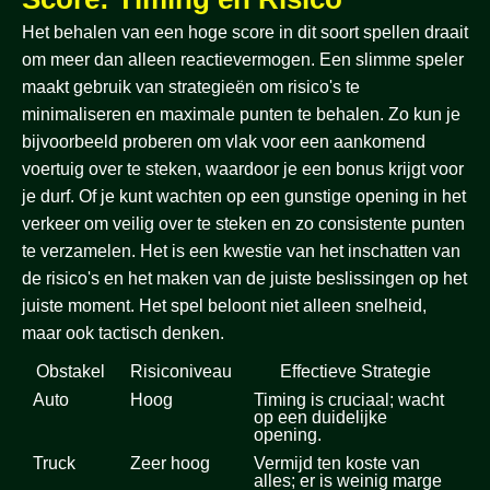
Het behalen van een hoge score in dit soort spellen draait
om meer dan alleen reactievermogen. Een slimme speler
maakt gebruik van strategieën om risico's te
minimaliseren en maximale punten te behalen. Zo kun je
bijvoorbeeld proberen om vlak voor een aankomend
voertuig over te steken, waardoor je een bonus krijgt voor
je durf. Of je kunt wachten op een gunstige opening in het
verkeer om veilig over te steken en zo consistente punten
te verzamelen. Het is een kwestie van het inschatten van
de risico's en het maken van de juiste beslissingen op het
juiste moment. Het spel beloont niet alleen snelheid,
maar ook tactisch denken.
Obstakel
Risiconiveau
Effectieve Strategie
Auto
Hoog
Timing is cruciaal; wacht
op een duidelijke
opening.
Truck
Zeer hoog
Vermijd ten koste van
alles; er is weinig marge