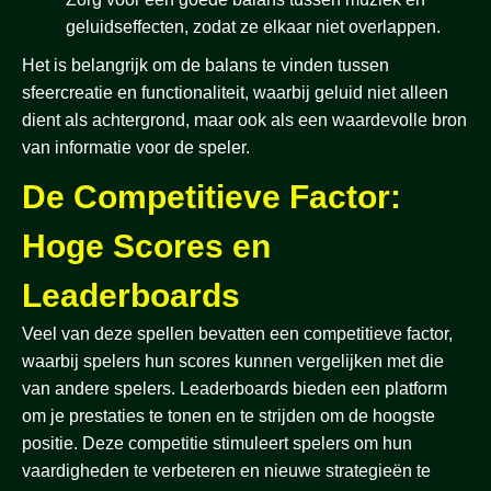
geluidseffecten, zodat ze elkaar niet overlappen.
Het is belangrijk om de balans te vinden tussen
sfeercreatie en functionaliteit, waarbij geluid niet alleen
dient als achtergrond, maar ook als een waardevolle bron
van informatie voor de speler.
De Competitieve Factor:
Hoge Scores en
Leaderboards
Veel van deze spellen bevatten een competitieve factor,
waarbij spelers hun scores kunnen vergelijken met die
van andere spelers. Leaderboards bieden een platform
om je prestaties te tonen en te strijden om de hoogste
positie. Deze competitie stimuleert spelers om hun
vaardigheden te verbeteren en nieuwe strategieën te