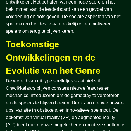
ontwikkelen. Het behalen van een hoge score en het
beklimmen van de leaderboard kan een gevoel van
voldoening en trots geven. De sociale aspecten van het
spel maken het des te aantrekkelijker, en motiveren
spelers om terug te blijven keren.
Toekomstige
Ontwikkelingen en de
Evolutie van het Genre
De wereld van dit type spelletjes staat niet stil.
Ontwikkelaars blijven constant nieuwe features en
mechanics introduceren om de gameplay te verbeteren
en de spelers te blijven boeien. Denk aan nieuwe power-
ups, variatie in obstakels, en innovatieve spelmodi. De
opkomst van virtual reality (VR) en augmented reality
(AR) biedt ook nieuwe mogelijkheden om deze spellen te