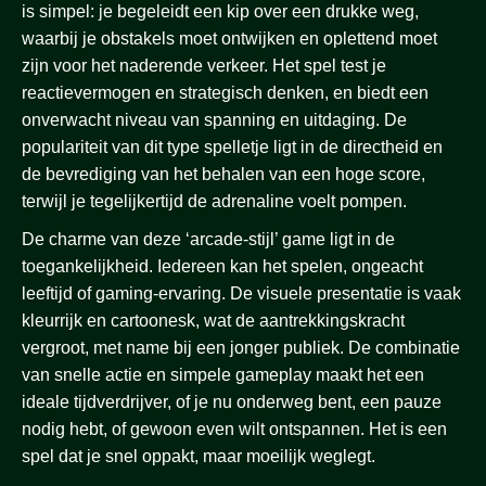
is simpel: je begeleidt een kip over een drukke weg,
waarbij je obstakels moet ontwijken en oplettend moet
zijn voor het naderende verkeer. Het spel test je
reactievermogen en strategisch denken, en biedt een
onverwacht niveau van spanning en uitdaging. De
populariteit van dit type spelletje ligt in de directheid en
de bevrediging van het behalen van een hoge score,
terwijl je tegelijkertijd de adrenaline voelt pompen.
De charme van deze ‘arcade-stijl’ game ligt in de
toegankelijkheid. Iedereen kan het spelen, ongeacht
leeftijd of gaming-ervaring. De visuele presentatie is vaak
kleurrijk en cartoonesk, wat de aantrekkingskracht
vergroot, met name bij een jonger publiek. De combinatie
van snelle actie en simpele gameplay maakt het een
ideale tijdverdrijver, of je nu onderweg bent, een pauze
nodig hebt, of gewoon even wilt ontspannen. Het is een
spel dat je snel oppakt, maar moeilijk weglegt.