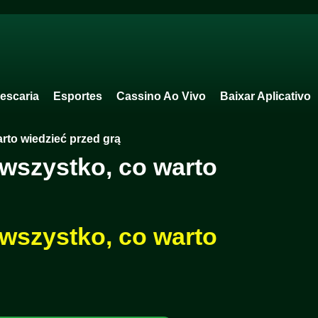
escaria
Esportes
Cassino Ao Vivo
Baixar Aplicativo
rto wiedzieć przed grą
 wszystko, co warto
 wszystko, co warto