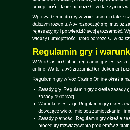
umiejętności, które pomoże Ci w dalszym rozwo
Wprowadzenie do gry w Vox Casino to także sz
dalszym rozwoju. Aby rozpocząć grę, musisz zar
rejestracyjny i potwierdzić swoją tożsamość. 
wiedzy i umiejętności, które pomoże Ci w dals
Regulamin gry i warunk
W Vox Casino Online, regulamin gry jest szcz
online. Warto, abyś zrozumiał ten dokument pr
Regulamin gry w Vox Casino Online określa na
Zasady gry: Regulamin gry określa zasady gr
zasady reklamacji.
Warunki rejestracji: Regulamin gry określa 
dotyczące wieku, miejsca zamieszkania i in
Zasady płatności: Regulamin gry określa zasa
procedury rozwiązywania problemów z płatn