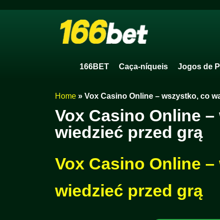
166BET
Caça-níqueis
Jogos de P
Home
»
Vox Casino Online – wszystko, co wa
Vox Casino Online –
wiedzieć przed grą
Vox Casino Online –
wiedzieć przed grą