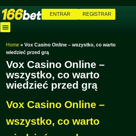
ENTRAR
REGISTRAR
Caça-níqueis
Jogos de Pescaria
Cassino Ao Vivo
Baixar Aplicativo
Cadastre-se
Home
»
Vox Casino Online – wszystko, co warto
wiedzieć przed grą
Vox Casino Online –
wszystko, co warto
wiedzieć przed grą
Vox Casino Online –
wszystko, co warto