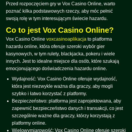
Przed rozpoczęciem gry w Vox Casino Online, warto
poznać kilka podstawowych rzeczy, aby móc pełnić
swoją rolę w tym interesującym świecie hazardu.
Co to jest Vox Casino Online?
Vox Casino Online
voxcasinoaplikacja
to platforma
hazardu online, która oferuje szeroki wybór gier
kasynowych, w tym rulety, blackjacka, pokeru i wiele
innych. Jest to idealne miejsce dla osób, które szukają
emocjonującego doświadczenia hazardu online.
Wydajność: Vox Casino Online oferuje wydajność,
która jest niezwykle ważna dla graczy, aby mogli
szybko i łatwo korzystać z platformy.
Bezpieczeństwo: platforma jest zaprojektowana, aby
zapewnić bezpieczeństwo danych i transakcji, co jest
szczególnie ważne dla graczy, którzy korzystają z
platformy online.
Wielowymiarowość: Vox Casino Online oferuje szeroki