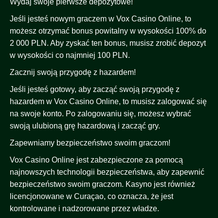
Wydaj swoje pierwsze depozytowe!
Jeśli jesteś nowym graczem w Vox Casino Online, to
możesz otrzymać bonus powitalny w wysokości 100% do
2 000 PLN. Aby zyskać ten bonus, musisz zrobić depozyt
w wysokości co najmniej 100 PLN.
Zacznij swoją przygodę z hazardem!
Jeśli jesteś gotowy, aby zacząć swoją przygodę z
hazardem w Vox Casino Online, to musisz zalogować się
na swoje konto. Po zalogowaniu się, możesz wybrać
swoją ulubioną grę hazardową i zacząć gry.
Zapewniamy bezpieczeństwo swoim graczom!
Vox Casino Online jest zabezpieczone za pomocą
najnowszych technologii bezpieczeństwa, aby zapewnić
bezpieczeństwo swoim graczom. Kasyno jest również
licencjonowane w Curaçao, co oznacza, że jest
kontrolowane i nadzorowane przez władze.