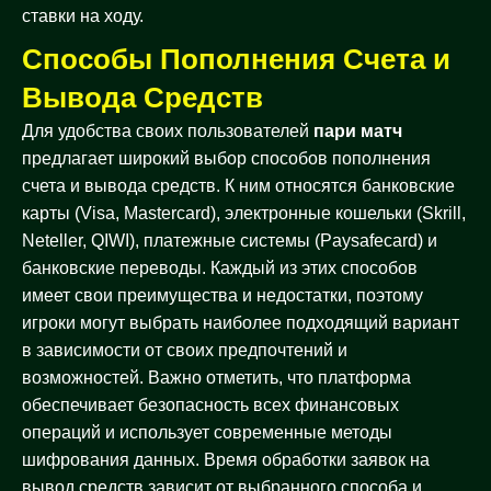
ставки на ходу.
Способы Пополнения Счета и
Вывода Средств
Для удобства своих пользователей
пари матч
предлагает широкий выбор способов пополнения
счета и вывода средств. К ним относятся банковские
карты (Visa, Mastercard), электронные кошельки (Skrill,
Neteller, QIWI), платежные системы (Paysafecard) и
банковские переводы. Каждый из этих способов
имеет свои преимущества и недостатки, поэтому
игроки могут выбрать наиболее подходящий вариант
в зависимости от своих предпочтений и
возможностей. Важно отметить, что платформа
обеспечивает безопасность всех финансовых
операций и использует современные методы
шифрования данных. Время обработки заявок на
вывод средств зависит от выбранного способа и