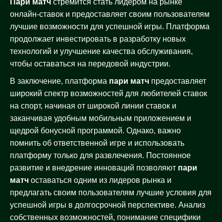
Пари матч
стремится стать лидером на рынке
онлайн-ставок и предоставляет своим пользователям
лучшие возможности для успешной игры. Платформа
продолжает инвестировать в разработку новых
технологий и улучшение качества обслуживания,
чтобы оставаться на передовой индустрии.
В заключение, платформа
пари матч
предоставляет
широкий спектр возможностей для любителей ставок
на спорт, начиная от широкой линии ставок и
заканчивая удобным мобильным приложением и
щедрой бонусной программой. Однако, важно
помнить об ответственной игре и использовать
платформу только для развлечения. Постоянное
развитие и внедрение инноваций позволяют
пари
матч
оставаться одним из лидеров рынка и
предлагать своим пользователям лучшие условия для
успешной игры в долгосрочной перспективе. Анализ
собственных возможностей, понимание специфики