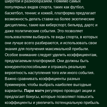
широтой и разнообразием. Помимо самых
популярных видов спорта, таких как футбол,
баскетбол, теннис и хоккей, платформа предлагает
возможность делать ставки на более экзотические
дисциплины, такие как киберспорт, бильярд, дартс и
даже политические события. Это позволяет
пользователям выбирать те виды спорта, в которых
они лучше всего разбираются, и использовать свои
знания для получения максимальной прибыли.
Особое внимание следует уделить коэффициентам,
предлагаемым платформой. Они должны быть
конкурентоспособными и отражать реальную
вероятность наступления того или иного события.
Важно сравнивать коэффициенты разных
букмекеров, чтобы выбрать наиболее выгодные
варианты.
Пари матч
регулярно проводит акции и
предлагает бонусы, которые позволяют повысить
коэффициенты и увеличить потенциальную прибыль