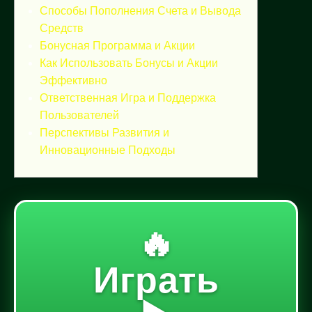
Способы Пополнения Счета и Вывода
Средств
Бонусная Программа и Акции
Как Использовать Бонусы и Акции
Эффективно
Ответственная Игра и Поддержка
Пользователей
Перспективы Развития и
Инновационные Подходы
🔥
Играть