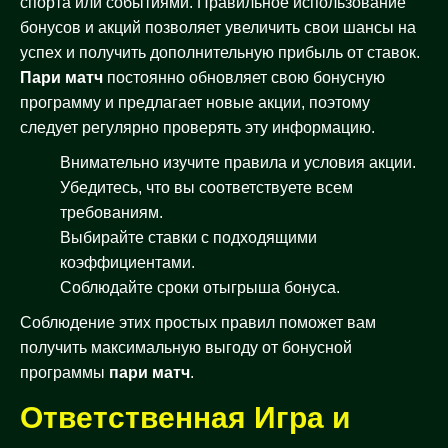
спорта или событиями. Правильное использование
бонусов и акций позволяет увеличить свои шансы на
успех и получить дополнительную прибыль от ставок.
Пари матч
постоянно обновляет свою бонусную
программу и предлагает новые акции, поэтому
следует регулярно проверять эту информацию.
Внимательно изучите правила и условия акции.
Убедитесь, что вы соответствуете всем
требованиям.
Выбирайте ставки с подходящими
коэффициентами.
Соблюдайте сроки отыгрыша бонуса.
Соблюдение этих простых правил поможет вам
получить максимальную выгоду от бонусной
программы
пари матч
.
Ответственная Игра и