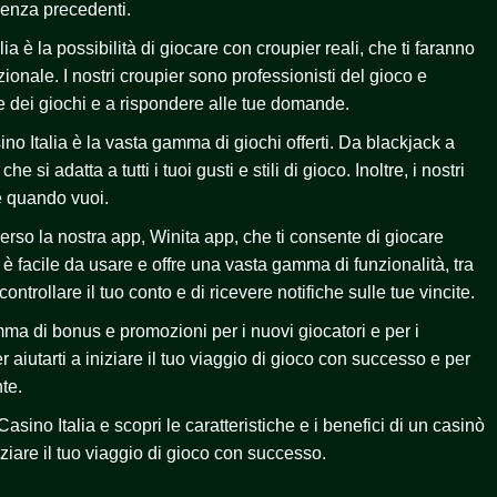
senza precedenti.
ia è la possibilità di giocare con croupier reali, che ti faranno
zionale. I nostri croupier sono professionisti del gioco e
le dei giochi e a rispondere alle tue domande.
ino Italia è la vasta gamma di giochi offerti. Da blackjack a
si adatta a tutti i tuoi gusti e stili di gioco. Inoltre, i nostri
e quando vuoi.
verso la nostra app, Winita app, che ti consente di giocare
 facile da usare e offre una vasta gamma di funzionalità, tra
 controllare il tuo conto e di ricevere notifiche sulle tue vincite.
amma di bonus e promozioni per i nuovi giocatori e per i
r aiutarti a iniziare il tuo viaggio di gioco con successo e per
te.
Casino Italia e scopri le caratteristiche e i benefici di un casinò
iniziare il tuo viaggio di gioco con successo.