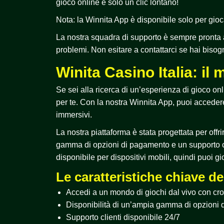
gioco online è solo un clic lontano!
Nota: la Winnita App è disponibile solo per gioca
La nostra squadra di supporto è sempre pronta 
problemi. Non esitare a contattarci se hai bisogn
Winita Casino Italia: il
Se sei alla ricerca di un’esperienza di gioco on
per te. Con la nostra Winnita App, puoi acceder
immersivi.
La nostra piattaforma è stata progettata per off
gamma di opzioni di pagamento e un supporto cli
disponibile per dispositivi mobili, quindi puoi 
Le caratteristiche chiave d
Accedi a un mondo di giochi dal vivo con cro
Disponibilità di un’ampia gamma di opzioni
Supporto clienti disponibile 24/7