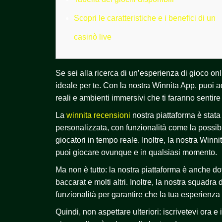
Scopri le caratteristiche e i benefici di un
casinò live
Se sei alla ricerca di un’esperienza di gioco onl
ideale per te. Con la nostra Winnita App, puoi 
reali e ambienti immersivi che ti faranno sentire
La
winnita recensioni
nostra piattaforma è stata
personalizzata, con funzionalità come la possibili
giocatori in tempo reale. Inoltre, la nostra Winn
puoi giocare ovunque e in qualsiasi momento.
Ma non è tutto: la nostra piattaforma è anche dot
baccarat e molti altri. Inoltre, la nostra squadr
funzionalità per garantire che la tua esperienza
Quindi, non aspettare ulteriori: iscrivetevi ora e