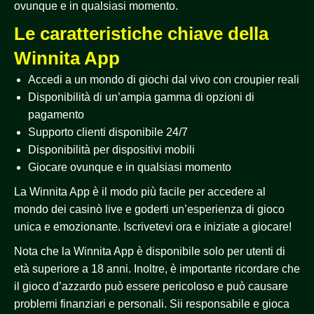
ovunque e in qualsiasi momento.
Le caratteristiche chiave della
Winnita App
Accedi a un mondo di giochi dal vivo con croupier reali
Disponibilità di un’ampia gamma di opzioni di
pagamento
Supporto clienti disponibile 24/7
Disponibilità per dispositivi mobili
Giocare ovunque e in qualsiasi momento
La Winnita App è il modo più facile per accedere al
mondo dei casinò live e goderti un’esperienza di gioco
unica e emozionante. Iscrivetevi ora e iniziate a giocare!
Nota che la Winnita App è disponibile solo per utenti di
età superiore a 18 anni. Inoltre, è importante ricordare che
il gioco d’azzardo può essere pericoloso e può causare
problemi finanziari e personali. Sii responsabile e gioca