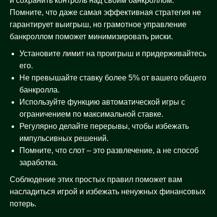
и сохранить контроль над своим банкроллом.
Помните, что даже самая эффективная стратегия не
гарантирует выигрыш, но грамотное управление
банкроллом поможет минимизировать риски.
Установите лимит на проигрыш и придерживайтесь
его.
Не превышайте ставку более 5% от вашего общего
банкролла.
Используйте функцию автоматической игры с
ограничением по максимальной ставке.
Регулярно делайте перерывы, чтобы избежать
импульсивных решений.
Помните, что слот – это развлечение, а не способ
заработка.
Соблюдение этих простых правил поможет вам
насладиться игрой и избежать ненужных финансовых
потерь.