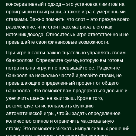
консервативный подход – это установка лимитов на
проигрыши и выигрыши, а также игра с умеренными
ставками. Важно помнить, что слот – это прежде всего
развлечение, и не стоит рассматривать его как
источник дохода. Относитесь к игре ответственно и не
превышайте свои финансовые возможности.
При игре в слоты важно тщательно управлять своим
банкроллом. Определите сумму, которую вы готовы
потратить на игру, и не превышайте ее. Разделите
банкролл на несколько частей и делайте ставки, не
превышающие определенный процент от общего
банкролла. Это поможет вам продержаться дольше и
увеличить шансы на выигрыш. Кроме того,
рекомендуется использовать функцию
автоматической игры, чтобы задать определенное
количество спинов и ограничить максимальную
ставку. Это поможет избежать импульсивных решений