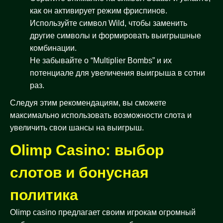
как он активирует режим фриспинов.
Используйте символ Wild, чтобы заменить
другие символы и формировать выигрышные
комбинации.
Не забывайте о “Multiplier Bombs” и их
потенциале для увеличения выигрыша в сотни
раз.
Следуя этим рекомендациям, вы сможете
максимально использовать возможности слота и
увеличить свои шансы на выигрыш.
Olimp Casino: выбор
слотов и бонусная
политика
Olimp casino
предлагает своим игрокам огромный