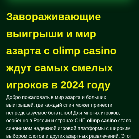
Завораживающие
выигрыши и мир
азарта с olimp casino
ждут самых смелых
игроков в 2024 году
Добро пожаловать в мир азарта и больших
выигрышей, где каждый спин может принести
непредсказуемое богатство! Для многих игроков,
особенно в России и странах СНГ,
olimp casino
стало
синонимом надежной игровой платформы с широким
выбором слотов и других азартных развлечений. Этот