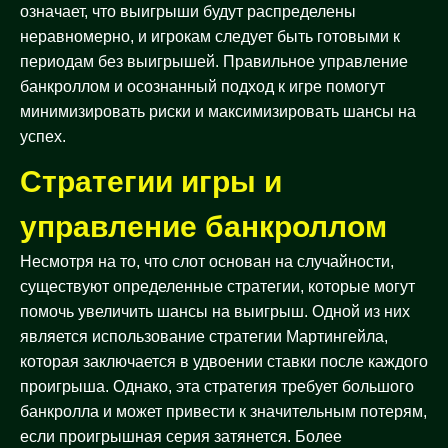
означает, что выигрыши будут распределены
неравномерно, и игрокам следует быть готовыми к
периодам без выигрышей. Правильное управление
банкроллом и осознанный подход к игре помогут
минимизировать риски и максимизировать шансы на
успех.
Стратегии игры и
управление банкроллом
Несмотря на то, что слот основан на случайности,
существуют определенные стратегии, которые могут
помочь увеличить шансы на выигрыш. Одной из них
является использование стратегии Мартингейла,
которая заключается в удвоении ставки после каждого
проигрыша. Однако, эта стратегия требует большого
банкролла и может привести к значительным потерям,
если проигрышная серия затянется. Более