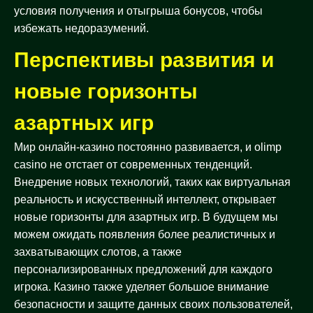
условия получения и отыгрыша бонусов, чтобы
избежать недоразумений.
Перспективы развития и
новые горизонты
азартных игр
Мир онлайн-казино постоянно развивается, и
olimp
casino
не отстает от современных тенденций.
Внедрение новых технологий, таких как виртуальная
реальность и искусственный интеллект, открывает
новые горизонты для азартных игр. В будущем мы
можем ожидать появления более реалистичных и
захватывающих слотов, а также
персонализированных предложений для каждого
игрока. Казино также уделяет большое внимание
безопасности и защите данных своих пользователей,